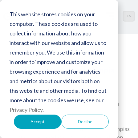
This website stores cookies on your
ES
computer. These cookies are used to
collect information about how you
interact with our website and allow us to
remember you. We use this information
in order to improve and customize your
Tecnología de sala limpia
browsing experience and for analytics
and metrics about our visitors both on
this website and other media. To find out
more about the cookies we use, see our
Garantizar una producción y una
Privacy Policy
.
investigación de calidad
Accept
Decline
La mayoría de las nanopartículas en salas limpias
están relacionadas con el proceso y deben