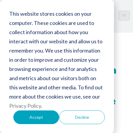
This website stores cookies on your
ES
computer. These cookies are used to
collect information about how you
interact with our website and allow us to
remember you. We use this information
in order to improve and customize your
Ventajas de nuestra
browsing experience and for analytics
and metrics about our visitors both on
tecnología de
this website and other media. To find out
more about the cookies we use, see our
purificación de aire
Privacy Policy
.
para inmuebles
Accept
Decline