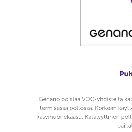
Puh
Genano poistaa VOC-yhdisteitä katal
termisessä poltossa. Korkean käyt
kasvihuonekaasu. Katalyyttinen poltt
paika