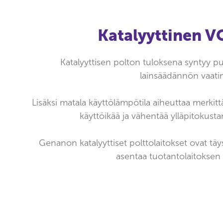
Katalyyttinen V
Katalyyttisen polton tuloksena syntyy puo
lainsäädännön vaati
Lisäksi matala käyttölämpötila aiheuttaa merki
käyttöikää ja vähentää ylläpitokust
Genanon katalyyttiset polttolaitokset ovat tä
asentaa tuotantolaitoksen s