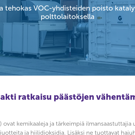
ja tehokas VOC-yhdisteiden poisto katalyy
polttolaitoksella
kti ratkaisu päästöjen vähentä
vat kemikaaleja ja tärkeimpiä ilmansaastuttajia use
iuotteita ja hiilidioksidia. Lisäksi ne tuottavat ha