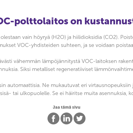
OC-polttolaitos on kustannus
lestaan vain höyryä (H2O) ja hiilidioksidia (CO2). Poist
mukset VOC-yhdisteiden suhteen, ja se voidaan poistaa
ttävästi vähemmän lämpöjännitystä VOC-laitoksen rakent
annuksia. Siksi metalliset regeneratiiviset lämmönvaih
ysin automaattisia. Ne mukautuvat eri virtausnopeuksiin
isä- tai ulkopuolelle. Se ei häiritse muita asennuksia, ko
Jaa tämä sivu