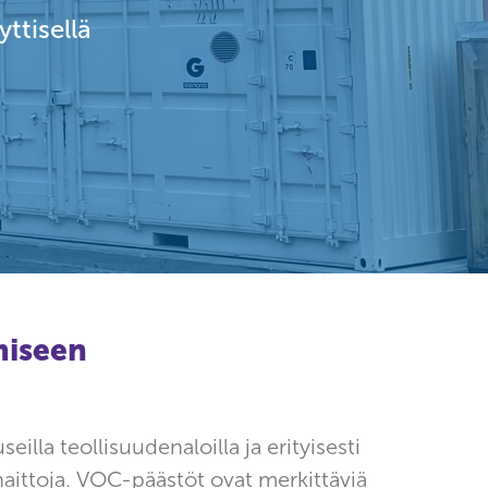
ttisellä
miseen
illa teollisuudenaloilla ja erityisesti
juhaittoja. VOC-päästöt ovat merkittäviä