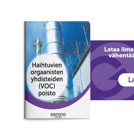
Lataa ilma
vähentä
L