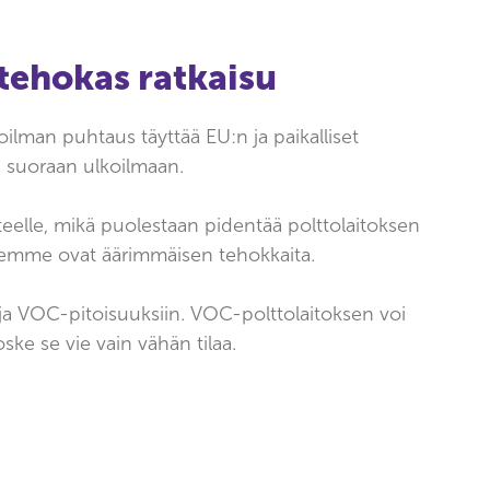
tehokas ratkaisu
oilman puhtaus täyttää EU:n ja paikalliset
 suoraan ulkoilmaan.
eelle, mikä puolestaan pidentää polttolaitoksen
timemme ovat äärimmäisen tehokkaita.
 ja VOC-pitoisuuksiin.
VOC-polttolaitoksen voi
ske se vie vain vähän tilaa.