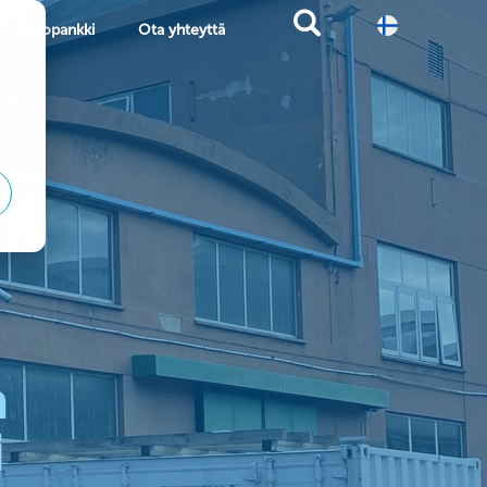
Tietopankki
Ota yhteyttä
a
i