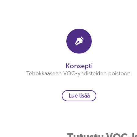
Konsepti
Tehokkaaseen VOC-yhdisteiden poistoon.
Lue lisää
Tutustu VOC-ka