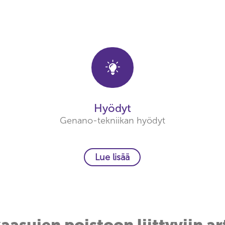
Hyödyt
Genano-tekniikan hyödyt
Lue lisää
asujen poistoon liittyviin a