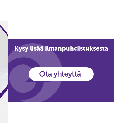
Kysy lisää ilmanpuhdistuksesta
Ota yhteyttä