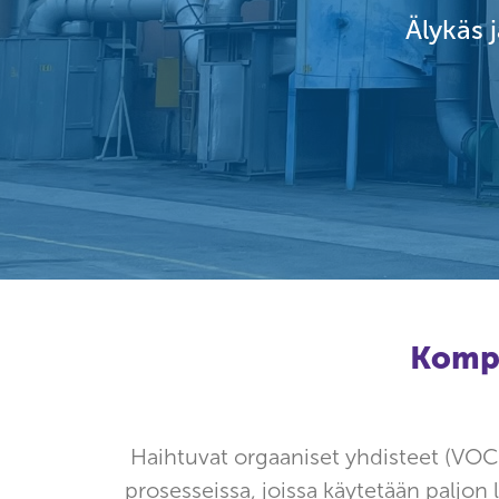
Älykäs 
Kompa
Haihtuvat orgaaniset yhdisteet (VOC) o
prosesseissa, joissa käytetään paljon l