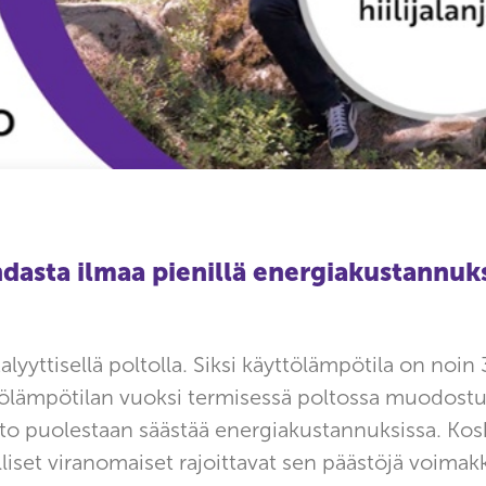
dasta ilmaa pienillä energiakustannuks
yyttisellä poltolla. Siksi käyttölämpötila on noin
tölämpötilan vuoksi termisessä poltossa muodostuu
o puolestaan säästää energiakustannuksissa. Koska
lliset viranomaiset rajoittavat sen päästöjä voimakk