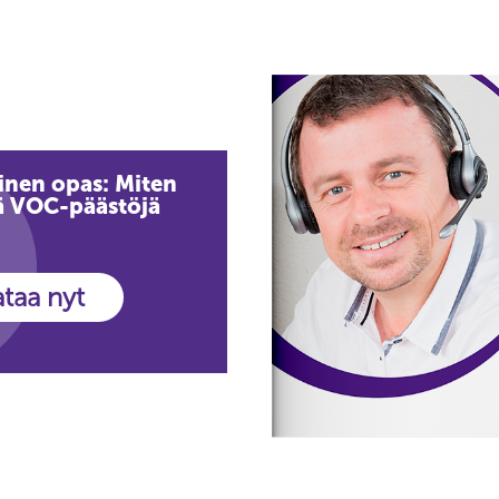
inen opas: Miten
ä VOC-päästöjä
ataa nyt