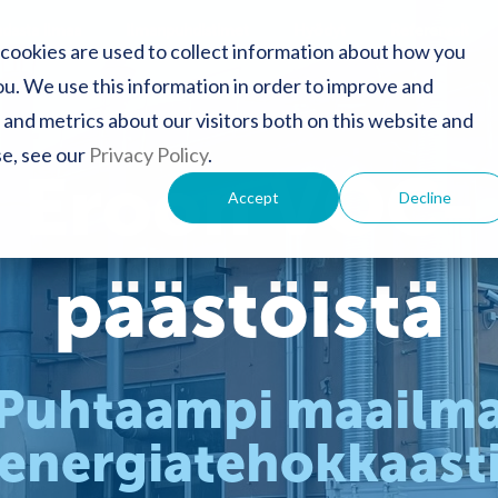
dasta ilmaa
Ilmanpuhdistimet
Hyödyt
Referenssit
cookies are used to collect information about how you
u. We use this information in order to improve and
and metrics about our visitors both on this website and
se, see our
Privacy Policy
.
Eroon VOC-
Accept
Decline
päästöistä
Puhtaampi maailm
energiatehokkaast