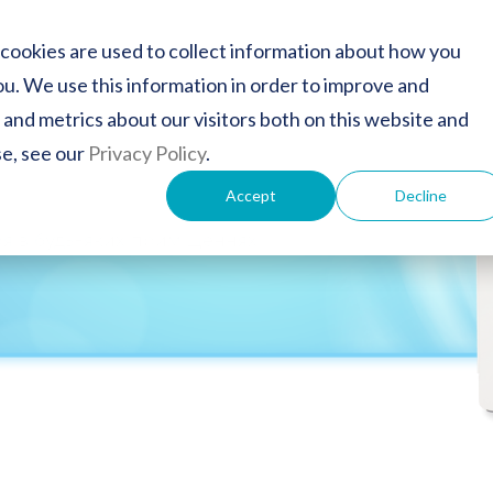
cookies are used to collect information about how you
u. We use this information in order to improve and
and metrics about our visitors both on this website and
se, see our
Privacy Policy
.
ід Genano
Accept
Decline
я в будь-яких приміщеннях