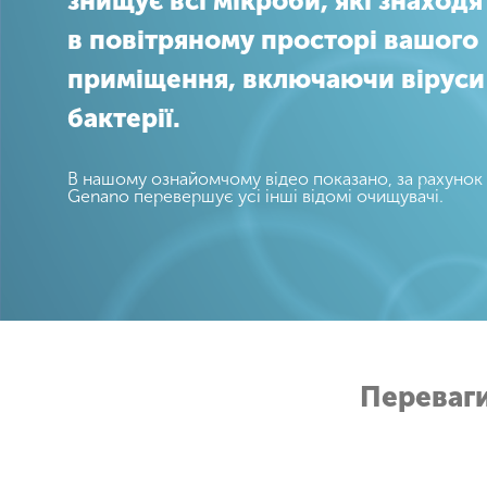
знищує всі мікроби, які знаходя
в повітряному просторі вашого
приміщення, включаючи віруси
бактерії.
В нашому ознайомчому відео показано, за рахунок
Genano перевершує усі інші відомі очищувачі.
Переваги