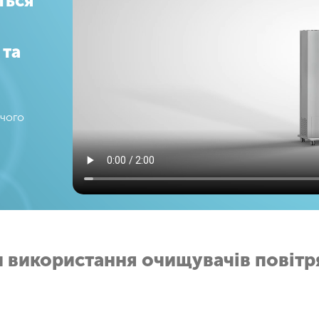
ться
 та
 чого
 використання очищувачів повіт