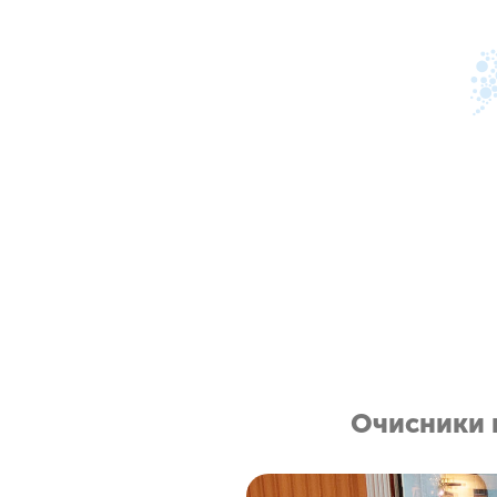
мо найбільше
Очисники п