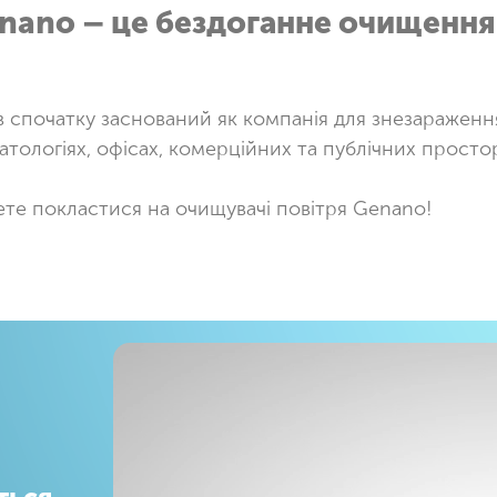
nano
– це
бездоганне
очищення п
в спочатку заснований як компанія для знезараження 
ологіях, офісах, комерційних та публічних простор
ете покластися на очищувачі повітря Genano!