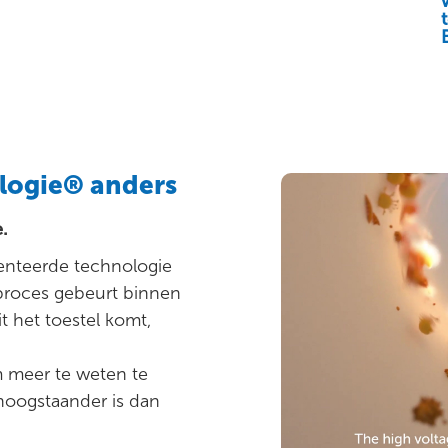
logie® anders
.
tenteerde technologie
gsproces gebeurt binnen
it het toestel komt,
m meer te weten te
oogstaander is dan