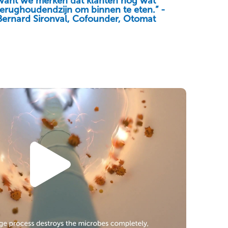
want we merken dat klanten nog wat
terughoudendzijn om binnen te eten.” -
Bernard Sironval, Cofounder, Otomat