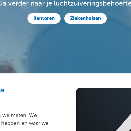
Ga verder naar je luchtzuiveringsbehoefte
Kantoren
Ziekenhuisen
e™
en we meten. We
t hebben en waar we