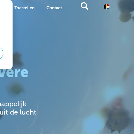
en
Toestellen
Contact
n
ivere
appelijk
it de lucht