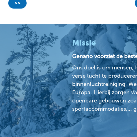
>>
Missie
Genano voorziet de beste 
Ons doel is om mensen, 
verse lucht te produceren
binnenluchtreiniging. We 
Europa. Hierbij zorgen we
openbare gebouwen zoals
sportaccommodaties,… ge