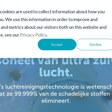
Genano
Sector
cookies are used to collect information about how you
u. We use this information in order to improve and
and metrics about our visitors both on this website and
se, see our
Privacy Policy
.
Voorzie je klanten e
Accept
Decline
oneel van ultra zu
lucht.
s luchtreinigingstechnologie is wetensch
t ze 99.999% van de schadelijke stoffen u
elimineert.