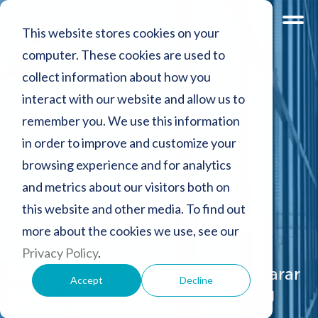
This website stores cookies on your
computer. These cookies are used to
collect information about how you
interact with our website and allow us to
remember you. We use this information
in order to improve and customize your
browsing experience and for analytics
and metrics about our visitors both on
this website and other media. To find out
Kontakta oss
more about the cookies we use, see our
Privacy Policy
.
Våra inomhusmiljöspecialister svarar
Accept
Decline
gärna på era frågor om luftrening