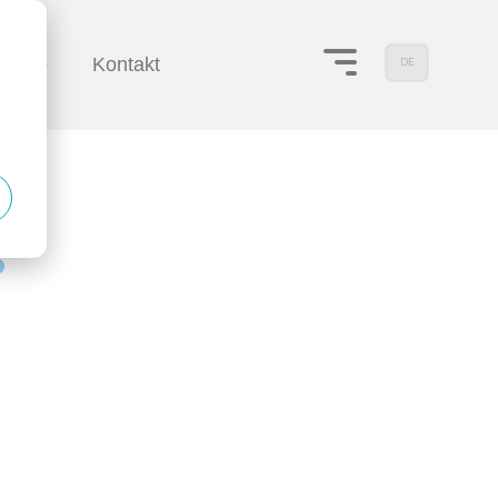
obase
Kontakt
DE
o