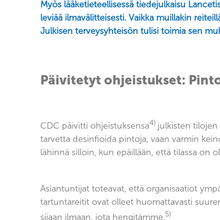
Myös lääketieteellisessä tiedejulkaisu Lanceti
leviää ilmavälitteisesti. Vaikka muillakin reit
Julkisen terveysyhteisön tulisi toimia sen mu
Päivitetyt ohjeistukset: Pint
4)
CDC päivitti ohjeistuksensa
julkisten tiloj
tarvetta desinfioida pintoja, vaan varmin kein
lähinnä silloin, kun epäillään, että tilassa on 
Asiantuntijat toteavat, että organisaatiot ym
tartuntareitit ovat olleet huomattavasti suu
5)
sijaan ilmaan, jota hengitämme.