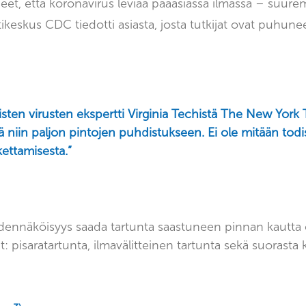
eet, että koronavirus leviää pääasiassa ilmassa – suur
ikeskus CDC tiedotti asiasta, josta tutkijat ovat puhune
sten virusten ekspertti Virginia Techistä The New York T
yhä niin paljon pintojen puhdistukseen. Ei ole mitään todi
ettamisesta.”
 todennäköisyys saada tartunta saastuneen pinnan kautta
t: pisaratartunta, ilmavälitteinen tartunta sekä suorasta 