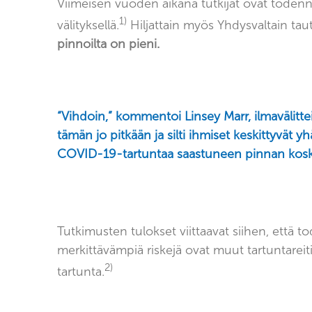
Viimeisen vuoden aikana tutkijat ovat todenn
1)
välityksellä.
Hiljattain myös Yhdysvaltain taut
pinnoilta on pieni.
“Vihdoin,” kommentoi Linsey Marr, ilmavälittei
tämän jo pitkään ja silti ihmiset keskittyvät 
COVID-19-tartuntaa saastuneen pinnan kosk
Tutkimusten tulokset viittaavat siihen, että
merkittävämpiä riskejä ovat muut tartuntareiti
2)
tartunta.