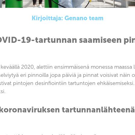
Kirjoittaja:
Genano team
 COVID-19-tartunnan saamiseen p
keväällä 2020, alettiin ensimmäisenä monessa maassa lis
elviytyä eri pinnoilla jopa päiviä ja pinnat voisivat näin o
ivat pintojen desinfiointiin tartuntojen ehkäisemiseksi
si.
s koronaviruksen tartunnanlähteenä