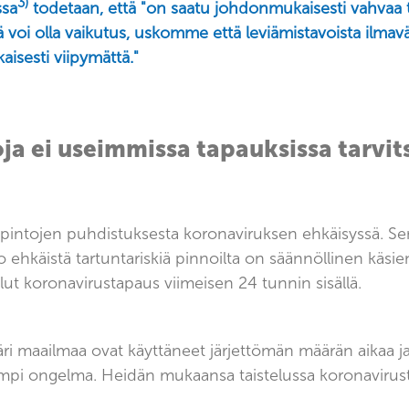
3)
ssa
todetaan, että "on saatu johdonmukaisesti vahvaa t
eillä voi olla vaikutus, uskomme että leviämistavoista ilm
kaisesti viipymättä."
oja ei useimmissa tapauksissa tarvit
en pintojen puhdistuksesta koronaviruksen ehkäisyssä. 
o ehkäistä tartuntariskiä pinnoilta on säännöllinen käsie
ollut koronavirustapaus viimeisen 24 tunnin sisällä.
päri maailmaa ovat käyttäneet järjettömän määrän aikaa 
rempi ongelma. Heidän mukaansa taistelussa koronavirust