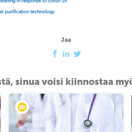
leaning in response to covid-19
ir purification technology
Jaa
stä, sinua voisi kiinnostaa my