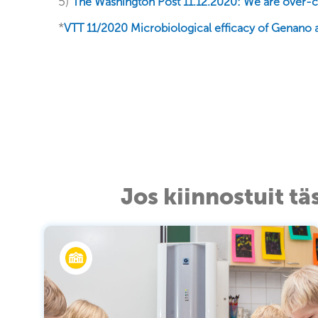
5)
The Washington Post 11.12.2020: We are over-c
*
VTT 11/2020 Microbiological efficacy of Genano a
Jos kiinnostuit tä