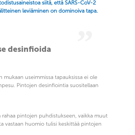
odistusaineistoa siitä, että SARS-CoV-2
avälitteinen leviäminen on dominoiva tapa.
se desinfioida
Sen mukaan useimmissa tapauksissa ei ole
npesu. Pintojen desinfiointia suositellaan
ja rahaa pintojen puhdistukseen, vaikka muut
a vastaan huomio tulisi keskittää pintojen