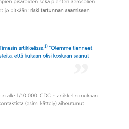
empien pisaroiden sekä pienten aerosolien
et jo pitkään:
riski tartunnan saamiseen
1)
imesin artikkelissa.
“Olemme tienneet
steita, että kukaan olisi koskaan saanut
 on alle 1/10 000. CDC:n artikkelin mukaan
kontaktista (esim. kättely) aiheutunut