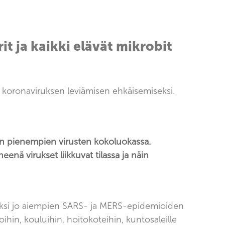
t ja kaikki elävät mikrobit
 koronaviruksen leviämisen ehkäisemiseksi.
in pienempien virusten kokoluokassa.
enä virukset liikkuvat tilassa ja näin
seksi jo aiempien SARS- ja MERS-epidemioiden
ihin, kouluihin, hoitokoteihin, kuntosaleille